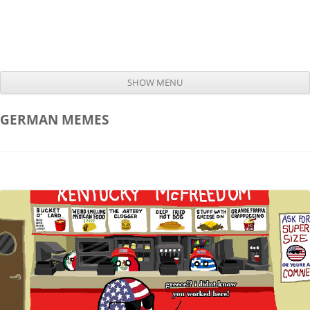
SHOW MENU
Skip to content
GERMAN
MEMES